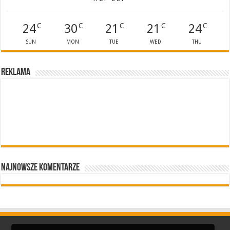
24
30
21
21
24
C
C
C
C
C
SUN
MON
TUE
WED
THU
Reklama
Najnowsze komentarze