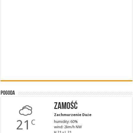
Pogoda
Zamość
Zachmurzenie Duże
21
C
humidity: 60%
wind: 2km/h NW
H 21 • L 21