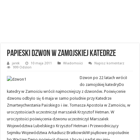
Papieski dzwon w zamojskiej Katedrze
jarek
10 maja 2011
Wiadomości
Napisz komentarz
999 Odsłon
Dzwon po 22 latach wrócił
do zamojskiej katedryDo
katedry w Zamościu wrócił najmocniejszy z dzwonów. Poświęcenie
dzwonu odbyło się 6 maja w samo południe przy Katedrze
Zmartwychwstania Pańskiego i św. Tomasza Apostoła w Zamościu, w
uroczystościach uczestniczył marszałek Krzysztof Hetman.
W
uroczystości poświęcenia dzwonu uczestniczył Marszałek
Województwa Lubelskiego Krzysztof Hetman i Przewodniczący
Sejmiku Województwa Arkadiusz BratkowskiW piątkowe popołudnie
bp Wacław Depo poświęcił dzwon z brązu i nadał mu imię