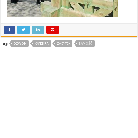
Tagi
DZWON
KATEDRA
ZABYTEK
ZAMOŚĆ