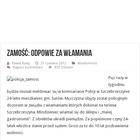
Zamość: Odpowie za włamania
Paweł Kułaj
21 czerwca 2012
Wiadomości
Napisz komentarz
872 Odsłon
Pięć razy w
tygodniu
będzie musiał meldować się w komisariacie Policji w Szczebrzeszynie
24-letni mieszkaniec gm. Sułów. Mężczyzna objęty został policyjnym
dozorem w związku z włamaniami których dokonał na terenie
Szczebrzeszyna. Młodzieniec włamał się do sklepu i „małej
gastronomii”. Z obiektów ukradł pieniądze. Za popełnione czyny 24-
latek wkrótce stanie przed sądem. Grozi za to do 10 lat pozbawienia
wolności.