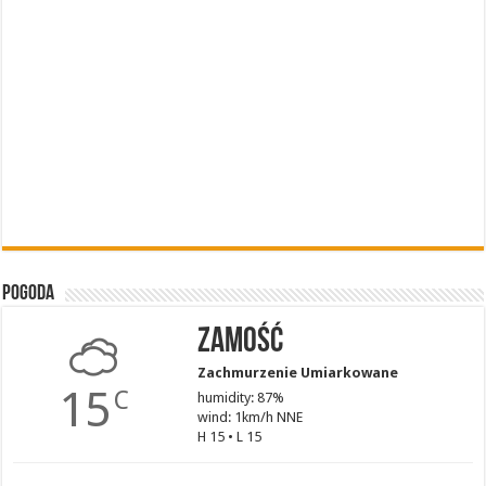
Pogoda
Zamość
Zachmurzenie Umiarkowane
15
C
humidity: 87%
wind: 1km/h NNE
H 15 • L 15