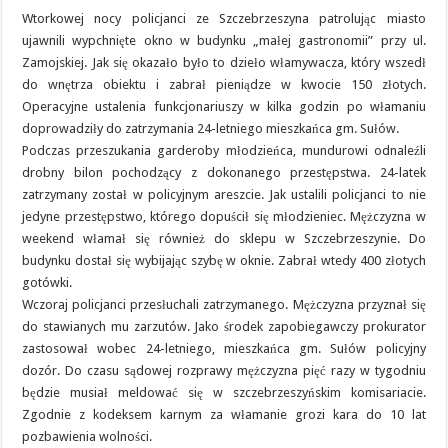
Wtorkowej nocy policjanci ze Szczebrzeszyna patrolując miasto
ujawnili wypchnięte okno w budynku „małej gastronomii” przy ul.
Zamojskiej. Jak się okazało było to dzieło włamywacza, który wszedł
do wnętrza obiektu i zabrał pieniądze w kwocie 150 złotych.
Operacyjne ustalenia funkcjonariuszy w kilka godzin po włamaniu
doprowadziły do zatrzymania 24-letniego mieszkańca gm. Sułów.
Podczas przeszukania garderoby młodzieńca, mundurowi odnaleźli
drobny bilon pochodzący z dokonanego przestępstwa. 24-latek
zatrzymany został w policyjnym areszcie. Jak ustalili policjanci to nie
jedyne przestępstwo, którego dopuścił się młodzieniec. Mężczyzna w
weekend włamał się również do sklepu w Szczebrzeszynie. Do
budynku dostał się wybijając szybę w oknie. Zabrał wtedy 400 złotych
gotówki.
Wczoraj policjanci przesłuchali zatrzymanego. Mężczyzna przyznał się
do stawianych mu zarzutów. Jako środek zapobiegawczy prokurator
zastosował wobec 24-letniego, mieszkańca gm. Sułów policyjny
dozór. Do czasu sądowej rozprawy mężczyzna pięć razy w tygodniu
będzie musiał meldować się w szczebrzeszyńskim komisariacie.
Zgodnie z kodeksem karnym za włamanie grozi kara do 10 lat
pozbawienia wolności.