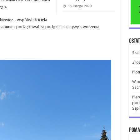
15 lutego 2020
ego.
kiewicz – współwłaściciela
abunie i podziękował za podjęcie inicjatywy stworzenia
Ostat
Sza
Zroz
Piot
W po
Sacr
Pier
pods
Szp
Poma