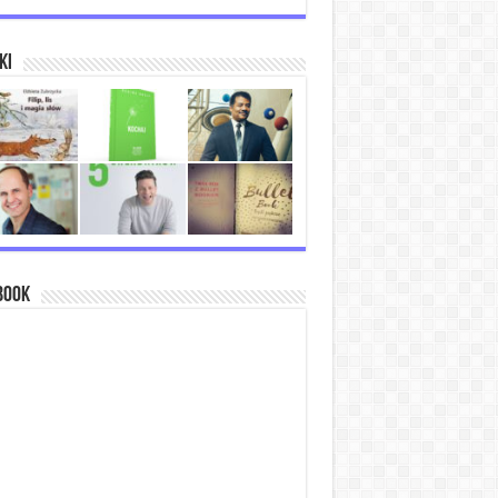
ki
book