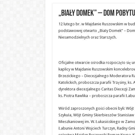
„Biały Domek” – Dom Pobyt
12 lutego br. w Majdanie Ruszowskim w budy
podstawowej otwarto „Biały Domek” – Dom 
Niesamodzielnych oraz Starszych.
Oficjalne otwarcie ośrodka rozpoczęło się u
kaplicy w Majdanie Ruszowskim koncelebrowa
Brzezickiego – Diecezjalnego Moderatora R
Katolickich, proboszcza parafii Trzęsiny, ks
dyrektora diecezjalnego Caritas Diecezji Z
ks. Piotra Rawlika – proboszcza parafii Łabu
Wśród zaproszonych gości obecni byli: Wój
Szykuła, Wójt Gminy Skierbieszów Stanisław 
Mieszkaniowej im. W. Łukasińskiego w Zamośc
Łabunie Antoni Wojciech Turczyn, Radny Gmin
sołectwa Majdan Ruszowski Roman Krupa, 