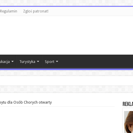
Regulamin
Zgłoś patronat!
ukacja
Turystyka
Sport
iadomie.
ytu dla Osób Chorych otwarty
REKL