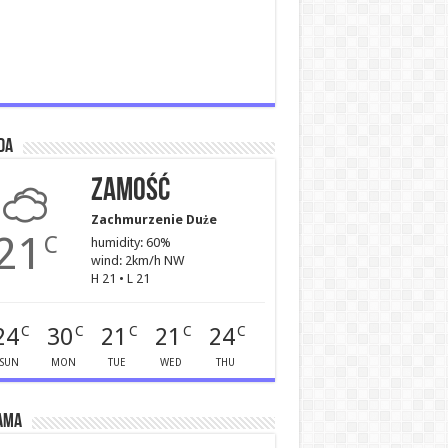
da
Zamość
Zachmurzenie Duże
21
C
humidity: 60%
wind: 2km/h NW
H 21 • L 21
24
30
21
21
24
C
C
C
C
C
SUN
MON
TUE
WED
THU
ama