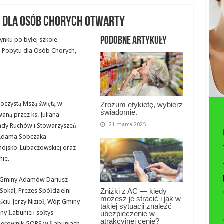
u dla Osób Chorych otwarty
Podobne artykuły
nku po byłej szkole
Pobytu dla Osób Chorych,
roczystą Mszą świętą w
Zrozum etykietę, wybierz
świadomie.
ną przez ks. Juliana
21 marca 2025
ady Ruchów i Stowarzyszeń
. Adama Sobczaka –
amojsko-Lubaczowskiej oraz
nie.
t Gminy Adamów Dariusz
Zniżki z AC — kiedy
Sokal, Prezes Spółdzielni
możesz je stracić i jak w
iu Jerzy Nizioł, Wójt Gminy
takiej sytuacji znaleźć
y Łabunie i sołtys
ubezpieczenie w
atrakcyjnej cenie?
Kierownik GOPS w Łabuniach