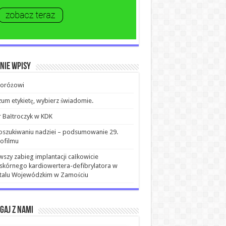
nie wpisy
roróżowi
um etykietę, wybierz świadomie.
r Bałtroczyk w KDK
szukiwaniu nadziei – podsumowanie 29.
ofilmu
wszy zabieg implantacji całkowicie
kórnego kardiowertera-defibrylatora w
italu Wojewódzkim w Zamościu
gaj z nami