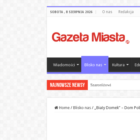
O nas
Redakcja
SOBOTA , 8 SIERPNIA 2026
Wiadomości
Blisko nas
Kultura
Ed
Najnowsze newsy
Szaroróżowi
Zrozum etykietę, wybierz św
Home
/
Blisko nas
/
„Biały Domek” – Dom Pob