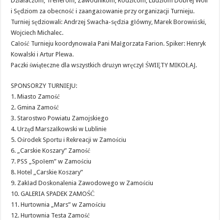
Działaczom, Trenerom, Zawodnikom, Rodzicom, Ludziom Dobrej Woli
i Sędziom za obecność i zaangażowanie przy organizacji Turnieju.
Turniej sędziowali: Andrzej Swacha-sędzia główny, Marek Borowiński,
Wojciech Michalec.
Całość Turnieju koordynowała Pani Małgorzata Farion. Spiker: Henryk
Kowalski i Artur Plewa.
Paczki świąteczne dla wszystkich drużyn wręczył ŚWIĘTY MIKOŁAJ.
SPONSORZY TURNIEJU:
1. Miasto Zamość
2. Gmina Zamość
3. Starostwo Powiatu Zamojskiego
4. Urząd Marszałkowski w Lublinie
5. Ośrodek Sportu i Rekreacji w Zamościu
6. „Carskie Koszary” Zamość
7. PSS „Społem” w Zamościu
8. Hotel „Carskie Koszary”
9. Zakład Doskonalenia Zawodowego w Zamościu
10. GALERIA SPADEK ZAMOŚĆ
11. Hurtownia „Mars” w Zamościu
12. Hurtownia Testa Zamość