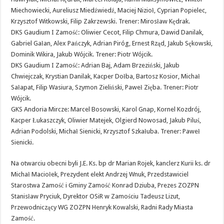
Miechowiecki, Aureliusz Miedźwiedź, Maciej Nizioł, Cyprian Popielec,
Krzysztof Witkowski, Filip Zakrzewski. Trener: Mirosław Kędrak.
DKS Gaudium I Zamość: Oliwier Cecot, Filip Chmura, Dawid Danilak,
Gabriel Gałan, Alex Pańczyk, Adrian Piróg, Ernest Rząd, Jakub Sękowski,
Dominik Wikira, Jakub Wójcik. Trener: Piotr Wójcik.
DKS Gaudium I Zamość: Adrian Baj, Adam Brzeziński, Jakub
Chwiejczak, Krystian Danilak, Kacper Dołba, Bartosz Kosior, Michał
Sałapat, Filip Wasiura, Szymon Zieliński, Paweł Zięba. Trener: Piotr
Wójcik.
GKS Andoria Mircze: Marcel Bosowski, Karol Gnap, Kornel Kozdrój,
Kacper Łukaszczyk, Oliwier Matejek, Olgierd Nowosad, Jakub Piluś,
Adrian Podolski, Michał Sienicki, Krzysztof Szkałuba. Trener: Paweł
Sienicki.
Na otwarciu obecni byli J.E. Ks. bp dr Marian Rojek, kanclerz Kurii ks. dr
Michał Maciołek, Prezydent elekt Andrzej Wnuk, Przedstawiciel
Starostwa Zamość i Gminy Zamość Konrad Dziuba, Prezes ZOZPN
Stanisław Pryciuk, Dyrektor OSiR w Zamościu Tadeusz Lizut,
Przewodniczący WG ZOZPN Henryk Kowalski, Radni Rady Miasta
Zamość.