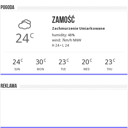
Pogoda
Zamość
Zachmurzenie Umiarkowane
24
C
humidity: 48%
wind: 7km/h NNW
H 24 • L 24
24
30
23
20
23
C
C
C
C
C
SUN
MON
TUE
WED
THU
Reklama