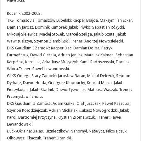
Nawrocki.
Rocznik 2002-2003:
TKS Tomasovia Tomaszów Lubelski: Kacper Błajda, Maksymilian Ecker,
Damian Jarosz, Dominik Kumorek, Jakub Piwko, Sebastian Różycki,
Mikołaj Sielewicz, Maciej Stożek, Marcel Szeliga, Jakub Szuta, Jakub
Wawrzusiszyn, Szymon Ziembiński. Trener: Andrzej Nowosielecki.
DKS Gaudium I Zamość: Kacper Dec, Damian Dołba, Patryk
Furmańczuk, Dawid Gierała, Adrian Janusz, Mateusz Kalman, Sebastian
Karpiński, Karol Lis, Arkadiusz Muzyczyk, Kamil Radziszewski, Dariusz
Wikira.Trener: Paweł Lewandowski.
GLKS Omega Stary Zamość: Jarosław Baran, Michał Deleżuk, Szymon
Dyrkacz, Dawid Hojda, Grzegorz Kłapouchy, Konrad Mnich, Jakub
Pieczykolan, Jakub Stadnik, Dawid Tywoniuk, Mateusz Waszak. Trener:
Przemysław Tchórz.
DKS Gaudium II Zamość: Adam Gałka, Olaf Juszczak, Paweł Kaszuba,
Szymon Kołodziejczuk, Adrian Michalak, Łukasz Nowogrodzki, Jakub
Parol, Bartłomiej Przyczyna, Krystian Złomańczuk. Trener: Paweł
Lewandowski.
Łuck-Ukraina: Bałas, Kuznieczikow, Nahornyi, Natałycz, Nikołajczuk,
Olhowycz, Tkaczuk. Trener: Dranicki.