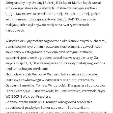
Odegrano hymny Ukrainy i Polski, J.E. Ks bp dr Marian Rojek zabrał
głos kierując słowa do wszystkich uczetników, następnie udzielił
błogosławieństwa uczestnikom Turnieju. W trakcie Turnieju pokaz
swoich umiejętności zaprezentował Zespół RAPTIS oraz studio
makijażu, które wykonywało makijaż na twarzy w barwach
narodowych.
Wszystkie drużyny zostały nagrodzone okolicznościowymi pucharami,
pamiątkowymi dyplomami i paczkami świątecznymi, a zawodniczki i
zawodnicy w kategoriach indywidualnych otrzymali statuetki i
upominki sportowe. Nagrodzeni zostali też wszyscy trenerzy. Za
zajęcie miejsc I, II, III w każdej kategorii zespoły zostały nagrodzone
okolicznościowymi medalami.
Nagrody wręczali: Kierownik Wydziału Infrastruktury Społecznej
Starostwa Powiatowego w Zamościu Maria Słota, Prezes DKS
Gaudium Zamość ks. Tomasz Winogrodzki, Duszpasterz Sportowców
Dieceji Zamojsko – Lubaczowskiej ks. Piotr Szeptuch, Przewodniczący
WD ZOZPN Wojciech Przepiera.
Po zakończeniu Turnieju ks. Tomasz Winogrodzki serdecznie
podziękował przybyłym Samorządowcom, Społecznikom,