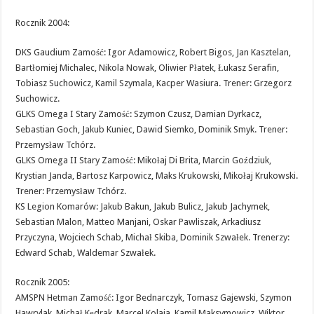
Rocznik 2004:
DKS Gaudium Zamość: Igor Adamowicz, Robert Bigos, Jan Kasztelan,
Bartłomiej Michalec, Nikola Nowak, Oliwier Płatek, Łukasz Serafin,
Tobiasz Suchowicz, Kamil Szymala, Kacper Wasiura. Trener: Grzegorz
Suchowicz.
GLKS Omega I Stary Zamość: Szymon Czusz, Damian Dyrkacz,
Sebastian Goch, Jakub Kuniec, Dawid Siemko, Dominik Smyk. Trener:
Przemysław Tchórz.
GLKS Omega II Stary Zamość: Mikołaj Di Brita, Marcin Goździuk,
Krystian Janda, Bartosz Karpowicz, Maks Krukowski, Mikołaj Krukowski.
Trener: Przemysław Tchórz.
KS Legion Komarów: Jakub Bakun, Jakub Bulicz, Jakub Jachymek,
Sebastian Malon, Matteo Manjani, Oskar Pawliszak, Arkadiusz
Przyczyna, Wojciech Schab, Michał Skiba, Dominik Szwałek. Trenerzy:
Edward Schab, Waldemar Szwałek.
Rocznik 2005:
AMSPN Hetman Zamość: Igor Bednarczyk, Tomasz Gajewski, Szymon
Hawrylak, Michał Kędrak, Marcel Kolaja, Kamil Maksymowicz, Wiktor