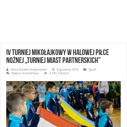
IV Turniej Mikołajkowy w Halowej Piłce
Nożnej „Turniej Miast Partnerskich”
Anna Bzdek-Kołakowska
8 grudnia 2014
Sport
Napisz komentarz
2,181 Odsłon