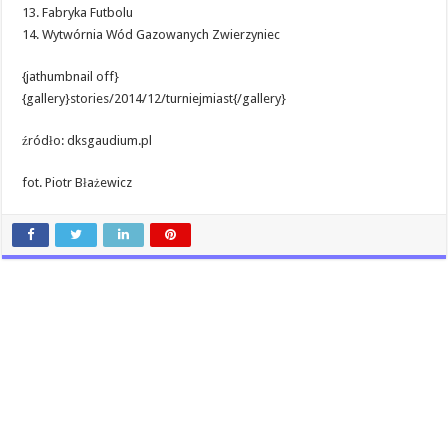
13. Fabryka Futbolu
14. Wytwórnia Wód Gazowanych Zwierzyniec
{jathumbnail off}
{gallery}stories/2014/12/turniejmiast{/gallery}
źródło: dksgaudium.pl
fot. Piotr Błażewicz