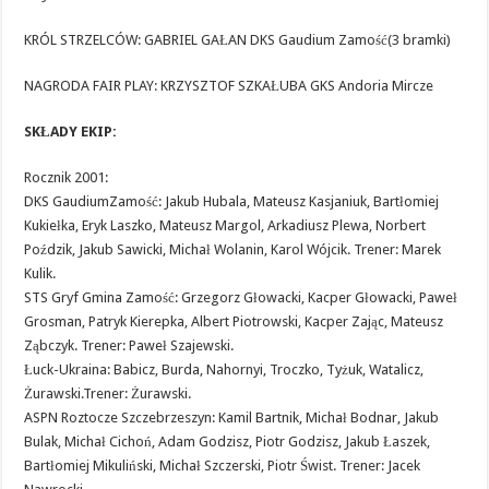
KRÓL STRZELCÓW: GABRIEL GAŁAN DKS Gaudium Zamość(3 bramki)
NAGRODA FAIR PLAY: KRZYSZTOF SZKAŁUBA GKS Andoria Mircze
SKŁADY EKIP:
Rocznik 2001:
DKS GaudiumZamość: Jakub Hubala, Mateusz Kasjaniuk, Bartłomiej
Kukiełka, Eryk Laszko, Mateusz Margol, Arkadiusz Plewa, Norbert
Poździk, Jakub Sawicki, Michał Wolanin, Karol Wójcik. Trener: Marek
Kulik.
STS Gryf Gmina Zamość: Grzegorz Głowacki, Kacper Głowacki, Paweł
Grosman, Patryk Kierepka, Albert Piotrowski, Kacper Zając, Mateusz
Ząbczyk. Trener: Paweł Szajewski.
Łuck-Ukraina: Babicz, Burda, Nahornyi, Troczko, Tyżuk, Watalicz,
Żurawski.Trener: Żurawski.
ASPN Roztocze Szczebrzeszyn: Kamil Bartnik, Michał Bodnar, Jakub
Bulak, Michał Cichoń, Adam Godzisz, Piotr Godzisz, Jakub Łaszek,
Bartłomiej Mikuliński, Michał Szczerski, Piotr Świst. Trener: Jacek