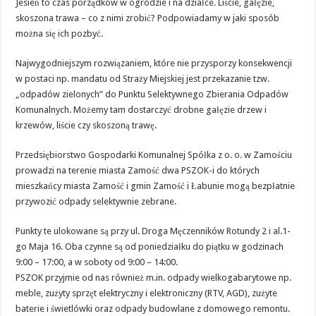
Jesień to czas porządków w ogrodzie i na działce. Liście, gałęzie,
skoszona trawa – co z nimi zrobić? Podpowiadamy w jaki sposób
można się ich pozbyć.
Najwygodniejszym rozwiązaniem, które nie przysporzy konsekwencji
w postaci np. mandatu od Straży Miejskiej jest przekazanie tzw.
„odpadów zielonych” do Punktu Selektywnego Zbierania Odpadów
Komunalnych. Możemy tam dostarczyć drobne gałęzie drzew i
krzewów, liście czy skoszoną trawę.
Przedsiębiorstwo Gospodarki Komunalnej Spółka z o. o. w Zamościu
prowadzi na terenie miasta Zamość dwa PSZOK-i do których
mieszkańcy miasta Zamość i gmin Zamość i Łabunie mogą bezpłatnie
przywozić odpady selektywnie zebrane.
Punkty te ulokowane są przy ul. Droga Męczenników Rotundy 2 i al.1-
go Maja 16. Oba czynne są od poniedziałku do piątku w godzinach
9:00 – 17:00, a w soboty od 9:00 – 14:00.
PSZOK przyjmie od nas również m.in. odpady wielkogabarytowe np.
meble, zużyty sprzęt elektryczny i elektroniczny (RTV, AGD), zużyte
baterie i świetlówki oraz odpady budowlane z domowego remontu.