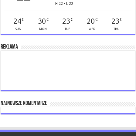
H 22 • L 22
24
30
23
20
23
C
C
C
C
C
SUN
MON
TUE
WED
THU
Reklama
Najnowsze komentarze