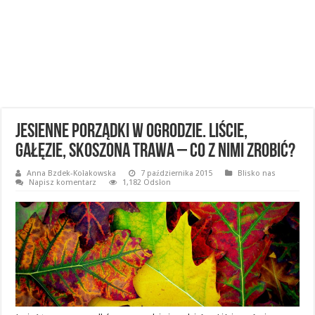
Jesienne porządki w ogrodzie. Liście,
gałęzie, skoszona trawa – co z nimi zrobić?
Anna Bzdek-Kołakowska
7 października 2015
Blisko nas
Napisz komentarz
1,182 Odsłon