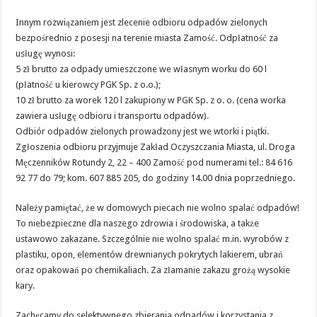
Innym rozwiązaniem jest zlecenie odbioru odpadów zielonych
bezpośrednio z posesji na terenie miasta Zamość. Odpłatność za
usługę wynosi:
5 zł brutto za odpady umieszczone we własnym worku do 60 l
(płatność u kierowcy PGK Sp. z o.o.);
10 zł brutto za worek 120 l zakupiony w PGK Sp. z o. o. (cena worka
zawiera usługę odbioru i transportu odpadów).
Odbiór odpadów zielonych prowadzony jest we wtorki i piątki.
Zgłoszenia odbioru przyjmuje Zakład Oczyszczania Miasta, ul. Droga
Męczenników Rotundy 2, 22 – 400 Zamość pod numerami tel.: 84 616
92 77 do 79; kom. 607 885 205, do godziny 14.00 dnia poprzedniego.
Należy pamiętać, że w domowych piecach nie wolno spalać odpadów!
To niebezpieczne dla naszego zdrowia i środowiska, a także
ustawowo zakazane. Szczególnie nie wolno spalać m.in. wyrobów z
plastiku, opon, elementów drewnianych pokrytych lakierem, ubrań
oraz opakowań po chemikaliach. Za złamanie zakazu grożą wysokie
kary.
Zachęcamy do selektywnego zbierania odpadów i korzystania z