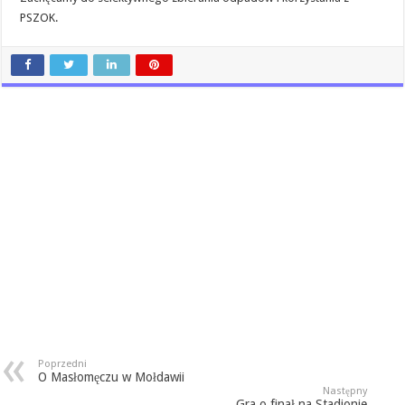
PSZOK.
Poprzedni
O Masłomęczu w Mołdawii
Następny
Gra o finał na Stadionie