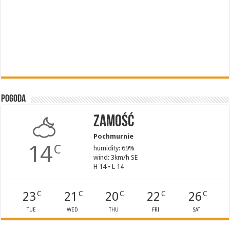
Pogoda
Zamość
Pochmurnie
14
C
humidity: 69%
wind: 3km/h SE
H 14 • L 14
23
21
20
22
26
C
C
C
C
C
TUE
WED
THU
FRI
SAT