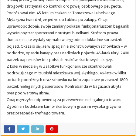
drogówki zatrzymali do kontroli drogowej osobowego peugeota.
Podróżował nim 45-letni mieszkaniec Tomaszowa Lubelskiego.
Mężczyzna twierdził, że jedzie do Lublina po zakupy. Chcąc
uprawdopodobnić swoje zamiary pokazał funkcjonariuszom bagażnik
wypełniony transporterami z pustymi butelkami. Stróżom prawa
tłumaczenia te wydały się mało wiarygodne i dokładnie sprawdzili
pojazd. Okazało się, że w specjalnie skonstruowanych schowkach – w
podłodze, oparciu kanapy oraz nadkolach pojazdu 45-latek ukrył 2400
paczek papierosów bez polskich znaków skarbowych akcyzy.
Z kolei w niedzielę w Zażółkwi funkcjonariusze skontrolowali
podróżującego mitsubishi mieszkańca woj. śląskiego. 46-latek w kilku
torbach podróżnych oraz schowku na koło zapasowe przewoził 1800
paczek nielegalnych papierosów. Kontrabanda w bagażach ukryta
była pod warstwą ubrań.
Obaj mężczyźni odpowiedzą za przewożenie nielegalnego towaru.
Zgodnie z kodeksem karno-skarbowym grozi im wysoka grzywna
oraz przepadek trefnego towaru.