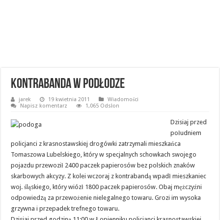
Kontrabanda w podłodze
jarek
19 kwietnia 2011
Wiadomości
Napisz komentarz
1,065 Odsłon
Dzisiaj przed
południem
policjanci z krasnostawskiej drogówki zatrzymali mieszkańca
Tomaszowa Lubelskiego, który w specjalnych schowkach swojego
pojazdu przewoził 2400 paczek papierosów bez polskich znaków
skarbowych akcyzy.
Z kolei wczoraj z kontrabandą wpadł mieszkaniec
woj. śląskiego, który wiózł 1800 paczek papierosów. Obaj mężczyźni
odpowiedzą za przewożenie nielegalnego towaru. Grozi im wysoka
grzywna i przepadek trefnego towaru.
Dzisiaj przed godziną 11:00 w Łopienniku policjanci krasnostawskiej