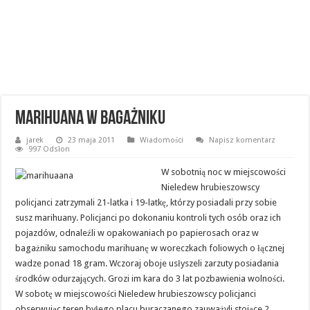
Marihuana w bagażniku
jarek
23 maja 2011
Wiadomości
Napisz komentarz
997 Odsłon
W sobotnią noc w miejscowości
Nieledew hrubieszowscy
policjanci zatrzymali 21-latka i 19-latkę, którzy posiadali przy sobie
susz marihuany. Policjanci po dokonaniu kontroli tych osób oraz ich
pojazdów, odnaleźli w opakowaniach po papierosach oraz w
bagażniku samochodu marihuanę w woreczkach foliowych o łącznej
wadze ponad 18 gram.
Wczoraj oboje usłyszeli zarzuty posiadania
środków odurzających. Grozi im kara do 3 lat pozbawienia wolności.
W sobotę w miejscowości Nieledew hrubieszowscy policjanci
obserwując teren byłego placu buraczanego zauważyli stojące 2