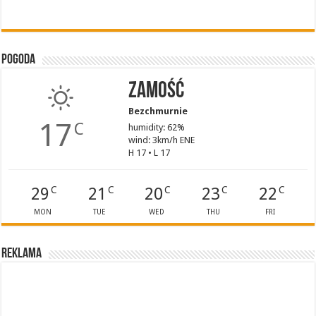
Pogoda
Zamość
Bezchmurnie
17
C
humidity: 62%
wind: 3km/h ENE
H 17 • L 17
29
21
20
23
22
C
C
C
C
C
MON
TUE
WED
THU
FRI
Reklama