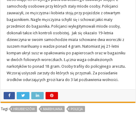
samochody osobowe przy których stały młode osoby. Policjanci
zauważyli, że mężczyzna i kobieta stoją przy pojeździe z otwartym
bagażnikiem. Nagle mężczyzna schylił się i schował jakiś mały
przedmiot do bagażnika. Policjanci wylegitymowali młode osoby,
dokonali także ich kontroli osobistej. Jak się okazało 19-letnia
dziewczyna w swoim samochodzie miała schowane dwa woreczki z
suszem marihuany o wadze ponad 4 gram. Natomiast jej 21-letni
kompan ukrył susz w opakowaniu po papierosach oraz w bagażniku
w dwóch foliowych woreczkach. Łączna waga odnalezionych
narkotyków to ponad 18 gram. Osoby trafiły do policyjnego aresztu.
Wczoraj usłyszeli zarzuty do których się przyznali. Za posiadanie
środków odurzających grozi kara do 3 lat pozbawienia wolności.
Tagi
HRUBIESZÓW
MARIHUANA
POLICJA