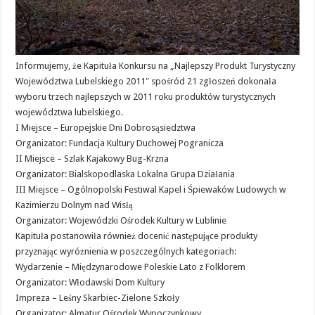
Informujemy, że Kapituła Konkursu na „Najlepszy Produkt Turystyczny
Województwa Lubelskiego 2011″ spośród 21 zgłoszeń dokonała
wyboru trzech najlepszych w 2011 roku produktów turystycznych
województwa lubelskiego.
I Miejsce – Europejskie Dni Dobrosąsiedztwa
Organizator: Fundacja Kultury Duchowej Pogranicza
II Miejsce – Szlak Kajakowy Bug-Krzna
Organizator: Bialskopodlaska Lokalna Grupa Działania
III Miejsce – Ogólnopolski Festiwal Kapel i Śpiewaków Ludowych w
Kazimierzu Dolnym nad Wisłą
Organizator: Wojewódzki Ośrodek Kultury w Lublinie
Kapituła postanowiła również docenić następujące produkty
przyznając wyróżnienia w poszczególnych kategoriach:
Wydarzenie – Międzynarodowe Poleskie Lato z Folklorem
Organizator: Włodawski Dom Kultury
Impreza – Leśny Skarbiec-Zielone Szkoły
Organizator: Almatur Ośrodek Wypoczynkowy