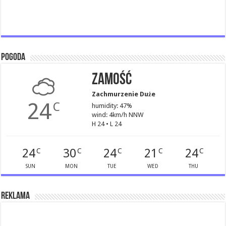
Pogoda
Zamość
Zachmurzenie Duże
24
C
humidity: 47%
wind: 4km/h NNW
H 24 • L 24
24
30
24
21
24
C
C
C
C
C
SUN
MON
TUE
WED
THU
Reklama