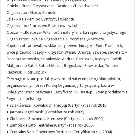
Obiekt – Trasa Turystyczna – Bastionu VII Nadszaniec
Organizator: Miasto Zamość
Szlak – Kajakiem po Bystrzycy i Wieprzu
Organizator: Starostwo Powiatowe w Lublinie
Obszar – „Roztocze- Witalność z natury” marka regionu turystycznego
Organizator: Lokalna Organizacja Turystyczna „Roztocze”
Kapituła obradowała w składzie: przewodniczący – Piotr Franaszek,
w-ce przewodniczący – Krzysztof Wiejak i Andrzej Szwabe, sekretarz –
Dorota Lachowska, członkowie: Andrzej Bartoszek, Krystyna Radzik,
Małgorzata Rafał, Robert Mazur, Bogusława Stawiarska, Tomasz
Rakowski, Piotr Łopucki
Trzy nagrodzone produkty wezmą udział w etapie ogólnopolskim,
organizowanym przez Polską Organizację Turystyczną, która w
ubiegłych latach przyznała Certyfikaty POT następującym produktom z
Regionu Lubelskiego:
♦ Szlak Żelaza i Kowalskich Tradycji (Certyfikat za rok 2010)
♦ Jarmark Jagielloński (Certyfikat za rok 2009)
♦ Chełmskie Podziemia Kredowe (Certyfikat za rok 2006)
♦ Zamojskie Lato Teatralne (Certyfikat za rok 2005)
♦ Centralny Szlak Rowerowy Roztocza (Certyfikat za rok 2004)