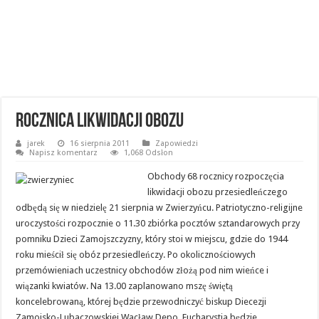
Rocznica likwidacji obozu
jarek
16 sierpnia 2011
Zapowiedzi
Napisz komentarz
1,068 Odsłon
Obchody 68 rocznicy rozpoczęcia
likwidacji obozu przesiedleńczego
odbędą się w niedzielę 21 sierpnia w Zwierzyńcu. Patriotyczno-religijne
uroczystości rozpocznie o 11.30 zbiórka pocztów sztandarowych przy
pomniku Dzieci Zamojszczyzny, który stoi w miejscu, gdzie do 1944
roku mieścił się obóz przesiedleńczy.
Po okolicznościowych
przemówieniach uczestnicy obchodów złożą pod nim wieńce i
wiązanki kwiatów. Na 13.00 zaplanowano mszę świętą
koncelebrowaną, której będzie przewodniczyć biskup Diecezji
Zamojsko-Lubaczowskiej Wacław Depo. Eucharystia będzie