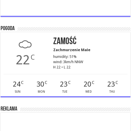
Pogoda
Zamość
Zachmurzenie Małe
22
C
humidity: 51%
wind: 3km/h NNW
H 22 • L 22
24
30
23
20
23
C
C
C
C
C
SUN
MON
TUE
WED
THU
Reklama