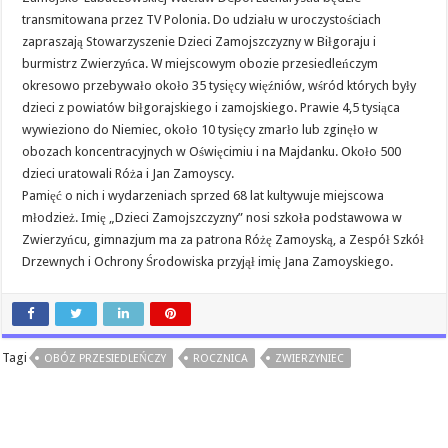
transmitowana przez TV Polonia. Do udziału w uroczystościach
zapraszają Stowarzyszenie Dzieci Zamojszczyzny w Biłgoraju i
burmistrz Zwierzyńca. W miejscowym obozie przesiedleńczym
okresowo przebywało około 35 tysięcy więźniów, wśród których były
dzieci z powiatów biłgorajskiego i zamojskiego. Prawie 4,5 tysiąca
wywieziono do Niemiec, około 10 tysięcy zmarło lub zginęło w
obozach koncentracyjnych w Oświęcimiu i na Majdanku. Około 500
dzieci uratowali Róża i Jan Zamoyscy.
Pamięć o nich i wydarzeniach sprzed 68 lat kultywuje miejscowa
młodzież. Imię „Dzieci Zamojszczyzny” nosi szkoła podstawowa w
Zwierzyńcu, gimnazjum ma za patrona Różę Zamoyską, a Zespół Szkół
Drzewnych i Ochrony Środowiska przyjął imię Jana Zamoyskiego.
Tagi
OBÓZ PRZESIEDLEŃCZY
ROCZNICA
ZWIERZYNIEC