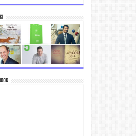
ki
book