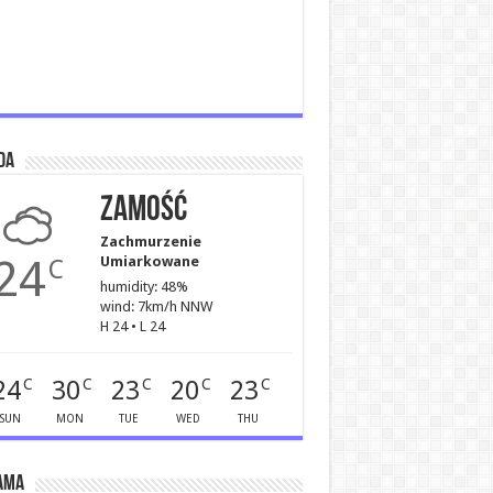
da
Zamość
Zachmurzenie
24
Umiarkowane
C
humidity: 48%
wind: 7km/h NNW
H 24 • L 24
24
30
23
20
23
C
C
C
C
C
SUN
MON
TUE
WED
THU
ama