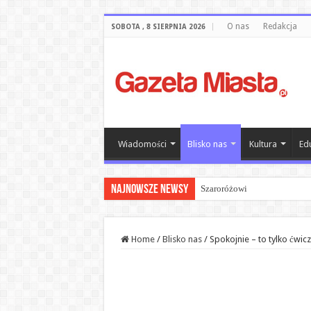
O nas
Redakcja
SOBOTA , 8 SIERPNIA 2026
Wiadomości
Blisko nas
Kultura
Ed
Najnowsze newsy
Szaroróżowi
Home
/
Blisko nas
/
Spokojnie – to tylko ćwic