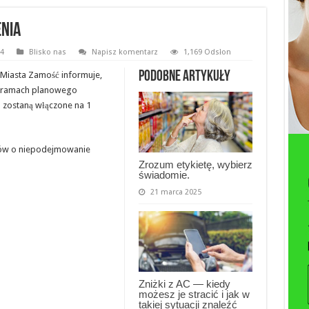
enia
14
Blisko nas
Napisz komentarz
1,169 Odsłon
Podobne artykuły
Miasta Zamość informuje,
 w ramach planowego
 zostaną włączone na 1
ów o niepodejmowanie
Zrozum etykietę, wybierz
świadomie.
21 marca 2025
Zniżki z AC — kiedy
możesz je stracić i jak w
takiej sytuacji znaleźć