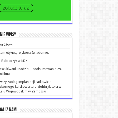
nie wpisy
roróżowi
um etykietę, wybierz świadomie.
r Bałtroczyk w KDK
szukiwaniu nadziei – podsumowanie 29.
ofilmu
wszy zabieg implantacji całkowicie
kórnego kardiowertera-defibrylatora w
italu Wojewódzkim w Zamościu
gaj z nami