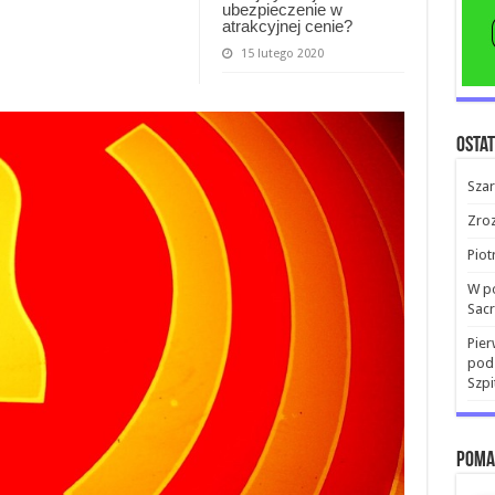
ubezpieczenie w
atrakcyjnej cenie?
15 lutego 2020
Ostat
Sza
Zroz
Piot
W po
Sacr
Pier
pods
Szp
Poma