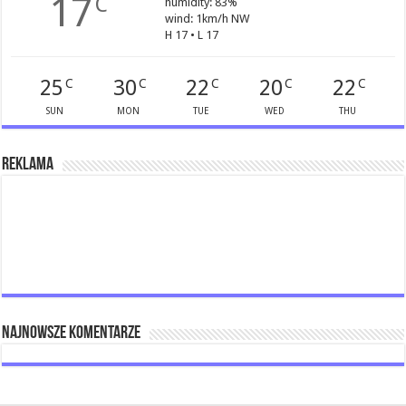
17
C
humidity: 83%
wind: 1km/h NW
H 17 • L 17
25
30
22
20
22
C
C
C
C
C
SUN
MON
TUE
WED
THU
Reklama
Najnowsze komentarze