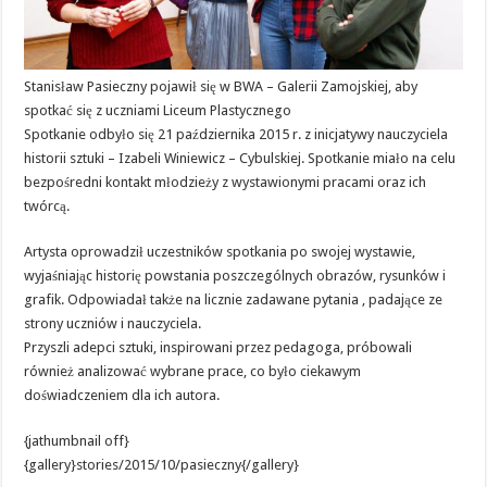
Stanisław Pasieczny pojawił się w BWA – Galerii Zamojskiej, aby
spotkać się z uczniami Liceum Plastycznego
Spotkanie odbyło się 21 października 2015 r. z inicjatywy nauczyciela
historii sztuki – Izabeli Winiewicz – Cybulskiej. Spotkanie miało na celu
bezpośredni kontakt młodzieży z wystawionymi pracami oraz ich
twórcą.
Artysta oprowadził uczestników spotkania po swojej wystawie,
wyjaśniając historię powstania poszczególnych obrazów, rysunków i
grafik. Odpowiadał także na licznie zadawane pytania , padające ze
strony uczniów i nauczyciela.
Przyszli adepci sztuki, inspirowani przez pedagoga, próbowali
również analizować wybrane prace, co było ciekawym
doświadczeniem dla ich autora.
{jathumbnail off}
{gallery}stories/2015/10/pasieczny{/gallery}