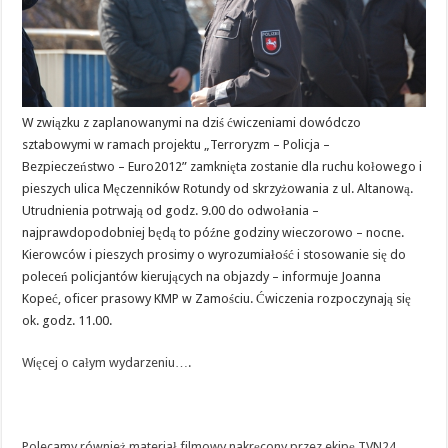
W związku z zaplanowanymi na dziś ćwiczeniami dowódczo
sztabowymi w ramach projektu „Terroryzm – Policja –
Bezpieczeństwo – Euro2012” zamknięta zostanie dla ruchu kołowego i
pieszych ulica Męczenników Rotundy od skrzyżowania z ul. Altanową.
Utrudnienia potrwają od godz. 9.00 do odwołania –
najprawdopodobniej będą to późne godziny wieczorowo – nocne.
Kierowców i pieszych prosimy o wyrozumiałość i stosowanie się do
poleceń policjantów kierujących na objazdy – informuje Joanna
Kopeć, oficer prasowy KMP w Zamościu. Ćwiczenia rozpoczynają się
ok. godz. 11.00.
Więcej o całym wydarzeniu….
Polecamy również materiał filmowy nakręcony przez ekipę TVN24…