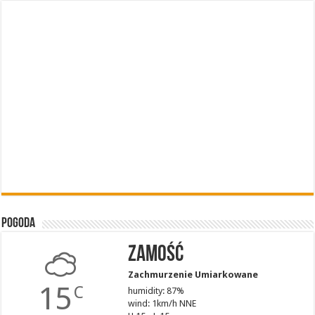
Pogoda
Zamość
Zachmurzenie Umiarkowane
15
C
humidity: 87%
wind: 1km/h NNE