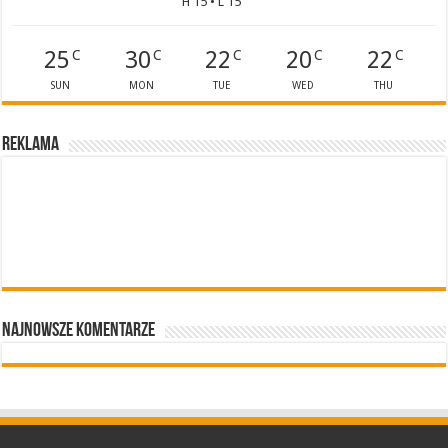
H 15 • L 15
25
30
22
20
22
C
C
C
C
C
SUN
MON
TUE
WED
THU
Reklama
Najnowsze komentarze