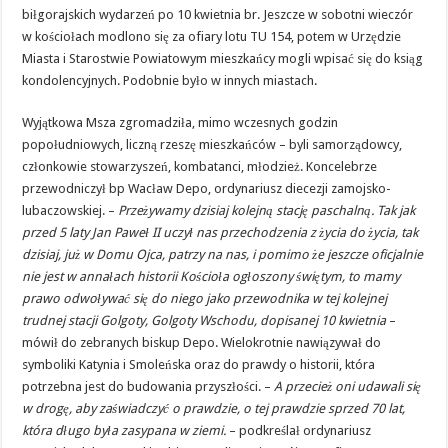
biłgorajskich wydarzeń po 10 kwietnia br. Jeszcze w sobotni wieczór
w kościołach modlono się za ofiary lotu TU 154, potem w Urzędzie
Miasta i Starostwie Powiatowym mieszkańcy mogli wpisać się do ksiąg
kondolencyjnych. Podobnie było w innych miastach.
Wyjątkowa Msza zgromadziła, mimo wczesnych godzin
popołudniowych, liczną rzeszę mieszkańców – byli samorządowcy,
członkowie stowarzyszeń, kombatanci, młodzież. Koncelebrze
przewodniczył bp Wacław Depo, ordynariusz diecezji zamojsko-
lubaczowskiej. –
Przeżywamy dzisiaj kolejną stację paschalną. Tak jak
przed 5 laty Jan Paweł II uczył nas przechodzenia z życia do życia, tak
dzisiaj, już w Domu Ojca, patrzy na nas, i pomimo że jeszcze oficjalnie
nie jest w annałach historii Kościoła ogłoszony świętym, to mamy
prawo odwoływać się do niego jako przewodnika w tej kolejnej
trudnej stacji Golgoty, Golgoty Wschodu, dopisanej 10 kwietnia
–
mówił do zebranych biskup Depo. Wielokrotnie nawiązywał do
symboliki Katynia i Smoleńska oraz do prawdy o historii, która
potrzebna jest do budowania przyszłości. –
A przecież oni udawali się
w drogę, aby zaświadczyć o prawdzie, o tej prawdzie sprzed 70 lat,
która długo była zasypana w ziemi.
– podkreślał ordynariusz