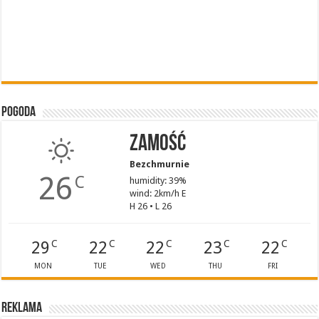
Pogoda
Zamość
Bezchmurnie
26
C
humidity: 39%
wind: 2km/h E
H 26 • L 26
29
22
22
23
22
C
C
C
C
C
MON
TUE
WED
THU
FRI
Reklama