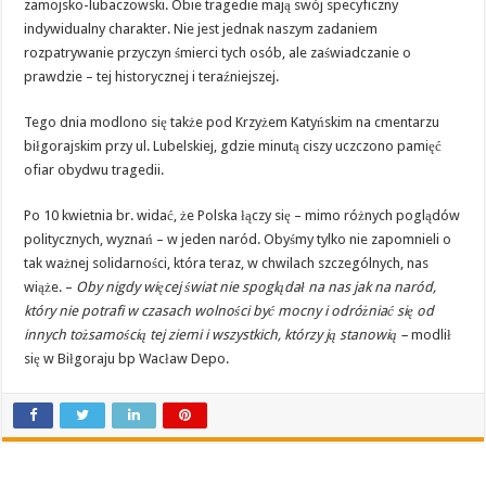
zamojsko-lubaczowski. Obie tragedie mają swój specyficzny
indywidualny charakter. Nie jest jednak naszym zadaniem
rozpatrywanie przyczyn śmierci tych osób, ale zaświadczanie o
prawdzie – tej historycznej i teraźniejszej.
Tego dnia modlono się także pod Krzyżem Katyńskim na cmentarzu
biłgorajskim przy ul. Lubelskiej, gdzie minutą ciszy uczczono pamięć
ofiar obydwu tragedii.
Po 10 kwietnia br. widać, że Polska łączy się – mimo różnych poglądów
politycznych, wyznań – w jeden naród. Obyśmy tylko nie zapomnieli o
tak ważnej solidarności, która teraz, w chwilach szczególnych, nas
wiąże. –
Oby nigdy więcej świat nie spoglądał na nas jak na naród,
który nie potrafi w czasach wolności być mocny i odróżniać się od
innych tożsamością tej ziemi i wszystkich, którzy ją stanowią –
modlił
się w Biłgoraju bp Wacław Depo.