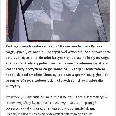
Po tragicznych wydarzeniach z 10 kwietnia br. cała Polska
pogrążyła się w żałobie. Uroczystości wcześniej zaplanowane w
celu upamiętnienia zbrodni katyńskiej, teraz, nabrały nowego
znaczenia. Stały się jednocześnie mszami żałobnymi za ofiary
katastrofy prezydenckiego samolotu, który 10 kwietnia br.
rozbił się pod Smoleńskiem. Był to czas wspomnień, głębokich
przemyśleń i pogrzebów ludzi, których zginęli w służbie dla
Ojczyzny.
We wtorek, 13 kwietnia br., m.in. mieszkańcy Biłgoraja uczestniczyli w
plenerowej Mszy św. na placu ratuszowym. Uczczono pamięć
poległych w Katyniu oraz ofiar katastrofy pod Smoleńskiem.
Eucharystia upamiętniająca oba wydarzenia była apogeum