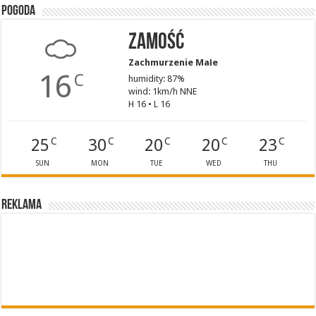
Pogoda
Zamość
Zachmurzenie Małe
16
C
humidity: 87%
wind: 1km/h NNE
H 16 • L 16
25
30
20
20
23
C
C
C
C
C
SUN
MON
TUE
WED
THU
Reklama