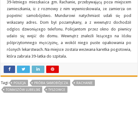
39-letniego mieszkańca gm. Rachanie, przebywającą poza miejscem
zamieszkania, iż z rozmowy z nim wywnioskowała, że zamierza on
popełnić samobójstwo. Mundurowi natychmiast udali się pod
wskazany adres. Dom był pozamykany, a z wewnątrz dochodził
odgłos dzwoniącego telefonu. Policjantom przez okno do piwnicy
udało się wejść do domu. Wewnątrz znaleźli leżącego na łóżku
półprzytomnego mężczyznę, a wokół niego puste opakowania po
różnych lekarstwach. Na miejsce została wezwana karetka pogotowia,
która zabrała 39-latka do szpitala.
Tagi
POLICJA
PRÓBA SAMOBÓJCZA
RACHANIE
TOMASZÓW LUBELSKI
TYSZOWCE