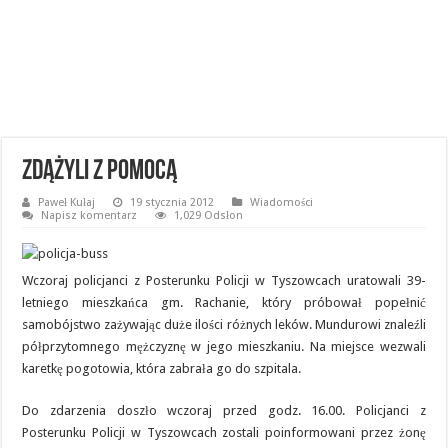
Zdążyli z pomocą
Paweł Kułaj
19 stycznia 2012
Wiadomości
Napisz komentarz
1,029 Odsłon
Wczoraj policjanci z Posterunku Policji w Tyszowcach uratowali 39-
letniego mieszkańca gm. Rachanie, który próbował popełnić
samobójstwo zażywając duże ilości różnych leków. Mundurowi znaleźli
półprzytomnego mężczyznę w jego mieszkaniu. Na miejsce wezwali
karetkę pogotowia, która zabrała go do szpitala.
Do zdarzenia doszło wczoraj przed godz. 16.00. Policjanci z
Posterunku Policji w Tyszowcach zostali poinformowani przez żonę