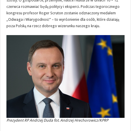
szósty. O gospodarce, przemyśle, nauce i kulturze w dniach 10 – 12
czerwca rozmawiać będą politycy i eksperci. Podczas tegorocznego
kongresu profesor Roger Scruton zostanie odznaczony medalem
„Odwaga i Wiarygodność” – to wyróżnienie dla osób, które działają
poza Polską na rzecz dobrego wizerunku naszego kraju.
Prezydent RP Andrzej Duda fot. Andrzej Hrechorowicz/KPRP