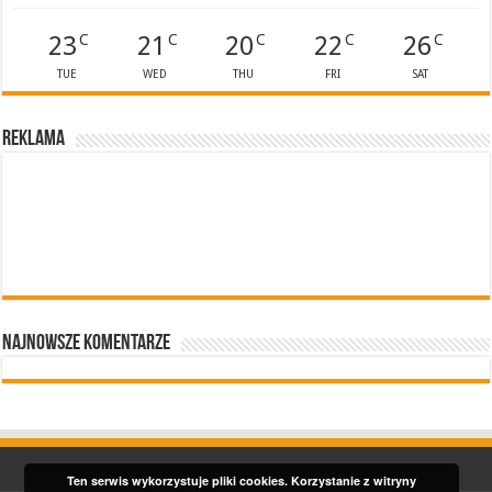
23
21
20
22
26
C
C
C
C
C
TUE
WED
THU
FRI
SAT
Reklama
Najnowsze komentarze
Ten serwis wykorzystuje pliki cookies. Korzystanie z witryny